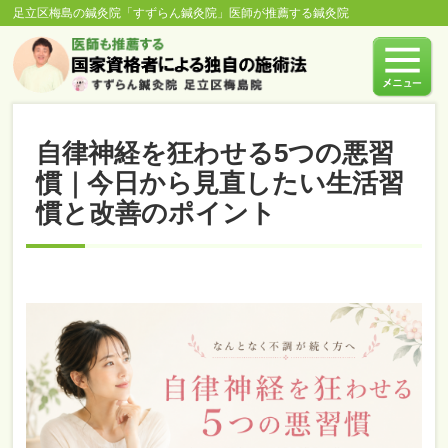
足立区梅島の鍼灸院「すずらん鍼灸院」医師が推薦する鍼灸院
自律神経を狂わせる5つの悪習
慣｜今日から見直したい生活習
慣と改善のポイント