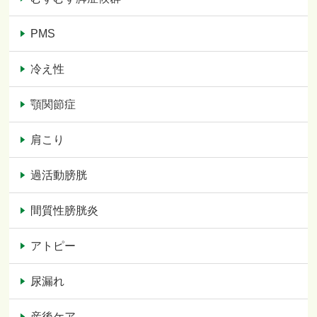
PMS
冷え性
顎関節症
肩こり
過活動膀胱
間質性膀胱炎
アトピー
尿漏れ
産後ケア