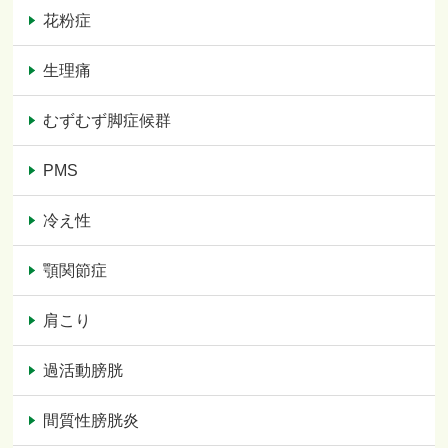
花粉症
生理痛
むずむず脚症候群
PMS
冷え性
顎関節症
肩こり
過活動膀胱
間質性膀胱炎