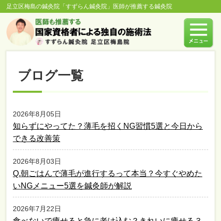
足立区梅島の鍼灸院「すずらん鍼灸院」医師が推薦する鍼灸院
ブログ一覧
2026年8月05日
知らずにやってた？薄毛を招くNG習慣5選と今日から
できる改善策
2026年8月03日
Q.朝ごはんで薄毛が進行するって本当？今すぐやめた
いNGメニュー5選を鍼灸師が解説
2026年7月22日
食べないで痩せると急に老け込む？きれいに痩せる３