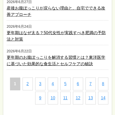
2026年6月27日
産後お腹ぽっこりが戻らない理由と、自宅でできる改
善アプローチ
2026年6月24日
更年期はなぜ太る？50代女性が実践すべき肥満の予防
法と対策
2026年6月22日
更年期のお腹ぽっこりを解消する習慣とは？東洋医学
に基づいた効果的な食生活とセルフケアの秘訣
1
2
3
4
5
6
7
8
9
10
11
12
13
14