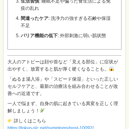
生活習慣
: 睡眠不足や偏った食生活による免
疫の乱れ
間違ったケア
: 洗浄力の強すぎる石鹸や保湿
不足
バリア機能の低下
: 外部刺激に弱い肌状態
大人のアトピーは顔や首など「見える部位」に症状が
出やすく、放置すると肌が厚く硬くなることも。
「ぬるま湯入浴」や「スピード保湿」といった正しい
セルフケアと、最新の治療法を組み合わせることが改
善への近道です。
一人で悩まず、自身の肌に起きている異変を正しく理
解しましょう！
詳しくはこちら
https://tokyo-slc.net/symptoms/post-10092
/