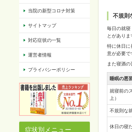
当院の新型コロナ対策
不規則
サイトマップ
毎日の就寝
とがありま
対応症状の一覧
特に休日に
意が必要で
運営者情報
また寝酒の
プライバシーポリシー
睡眠の悪
就寝前の
上）
不規則な
休日の寝
症状別メニュー