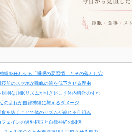
神経を狂わせる「睡眠の悪習慣」とその落とし穴
就寝前のスマホが睡眠の質を低下させる理由
不規則な睡眠リズムが引き起こす体内時計のずれ
活の乱れが自律神経に与えるダメージ
朝食を抜くことで体のリズムが崩れる仕組み
カフェインの過剰摂取と自律神経の関係
レスと思考のクセが自律神経を疲弊させる理由