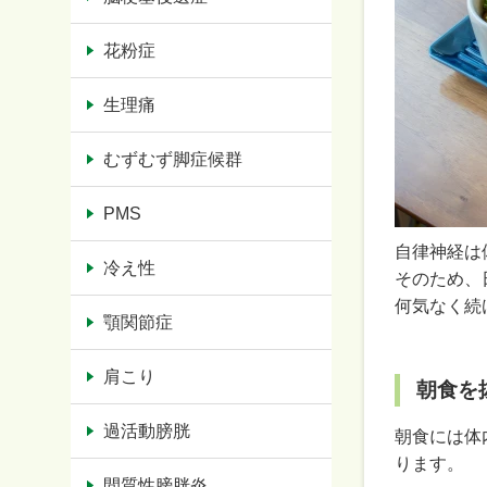
花粉症
生理痛
むずむず脚症候群
PMS
自律神経は
冷え性
そのため、
何気なく続
顎関節症
肩こり
朝食を
過活動膀胱
朝食には体
ります。
間質性膀胱炎