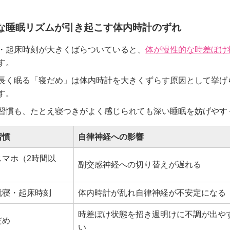
な睡眠リズムが引き起こす体内時計のずれ
・起床時刻が大きくばらついていると、
体が慢性的な時差ぼけ
す。
長く眠る「寝だめ」は体内時計を大きくずらす原因として挙げ
す。
習慣も、たとえ寝つきがよく感じられても深い睡眠を妨げやす
習慣
自律神経への影響
スマホ（2時間以
副交感神経への切り替えが遅れる
就寝・起床時刻
体内時計が乱れ自律神経が不安定になる
時差ぼけ状態を招き週明けに不調が出や
だめ
い