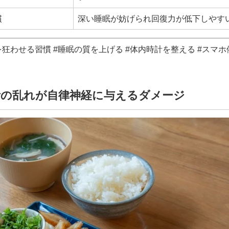
慣
深い睡眠が妨げられ回復力が低下しやす
を狂わせる習慣 #睡眠の質を上げる #体内時計を整える #スマホ
活の乱れが自律神経に与えるダメージ