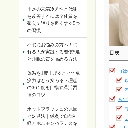
手足の末端冷え性と代謝
を改善するには？体質を
整えて巡りを良くする5つ
の習慣
不眠にお悩みの方へ！眠
れる人が実践する習慣5選
目次
と睡眠の質を高める方法
自律
体温を1度上げることで免
疫力はどう変わる？理想
の36.5度を目指す温活習
慣のコツ
食生
ホットフラッシュの原因
と対処法｜鍼灸で自律神
経とホルモンバランスを
スト