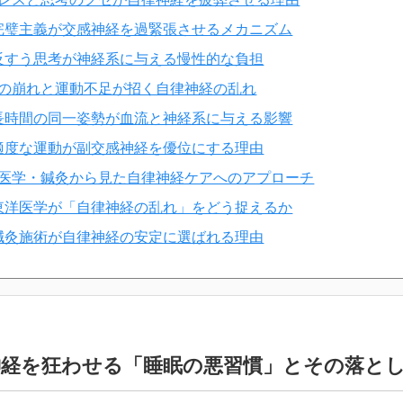
完璧主義が交感神経を過緊張させるメカニズム
反すう思考が神経系に与える慢性的な負担
の崩れと運動不足が招く自律神経の乱れ
長時間の同一姿勢が血流と神経系に与える影響
適度な運動が副交感神経を優位にする理由
医学・鍼灸から見た自律神経ケアへのアプローチ
東洋医学が「自律神経の乱れ」をどう捉えるか
鍼灸施術が自律神経の安定に選ばれる理由
神経を狂わせる「睡眠の悪習慣」とその落と