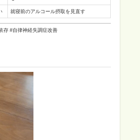
い
就寝前のアルコール摂取を見直す
依存 #自律神経失調症改善