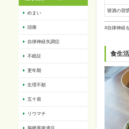
寝酒の習
めまい
頭痛
#自律神経
自律神経失調症
食生
不眠症
更年期
生理不順
五十肩
リウマチ
脳梗塞後遺症