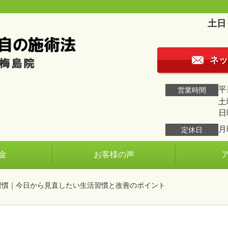
土日
ネッ
平日
営業時間
土曜
日
月
定休日
金
お客様の声
習慣｜今日から見直したい生活習慣と改善のポイント