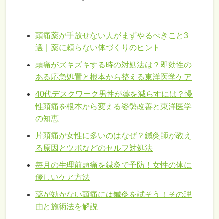
頭痛薬が手放せない人がまずやるべきこと3
選｜薬に頼らない体づくりのヒント
頭痛がズキズキする時の対処法は？即効性の
ある応急処置と根本から整える東洋医学ケア
40代デスクワーク男性が薬を減らすには？慢
性頭痛を根本から変える姿勢改善と東洋医学
の知恵
片頭痛が女性に多いのはなぜ？鍼灸師が教え
る原因とツボなどのセルフ対処法
毎月の生理前頭痛を鍼灸で予防！女性の体に
優しいケア方法
薬が効かない頭痛には鍼灸を試そう！その理
由と施術法を解説