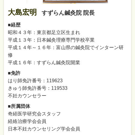
大島宏明
すずらん鍼灸院 院長
■経歴
昭和４３年：東京都足立区生まれ
平成１３年：日本鍼灸理療専門学校卒業
平成１４年～１６年：富山県の鍼灸院でインターン研
修
平成１６年：すずらん鍼灸院開業
■免許
はり師免許番号：119623
きゅう師免許番号：119533
不妊カウンセラー
■所属団体
奇経医学研究会スタッフ
経絡治療学会会員
日本不妊カウンセリング学会会員