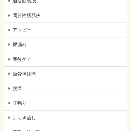
過活動膀胱
間質性膀胱炎
アトピー
尿漏れ
産後ケア
坐骨神経痛
腰痛
耳鳴り
よもぎ蒸し