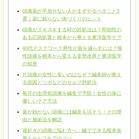
頭痛薬が手放せない人がまずやるべきこと3
選｜薬に頼らない体づくりのヒント
頭痛がズキズキする時の対処法は？即効性の
ある応急処置と根本から整える東洋医学ケア
40代デスクワーク男性が薬を減らすには？慢
性頭痛を根本から変える姿勢改善と東洋医学
の知恵
片頭痛が女性に多いのはなぜ？鍼灸師が教え
る原因とツボなどのセルフ対処法
毎月の生理前頭痛を鍼灸で予防！女性の体に
優しいケア方法
薬が効かない頭痛には鍼灸を試そう！その理
由と施術法を解説
寝起きの頭痛に悩む方へ：鍼でできる根本改
善とセルフケアのコツ