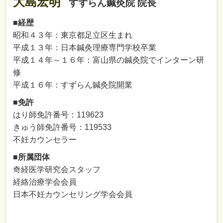
大島宏明
すずらん鍼灸院 院長
■経歴
昭和４３年：東京都足立区生まれ
平成１３年：日本鍼灸理療専門学校卒業
平成１４年～１６年：富山県の鍼灸院でインターン研
修
平成１６年：すずらん鍼灸院開業
■免許
はり師免許番号：119623
きゅう師免許番号：119533
不妊カウンセラー
■所属団体
奇経医学研究会スタッフ
経絡治療学会会員
日本不妊カウンセリング学会会員