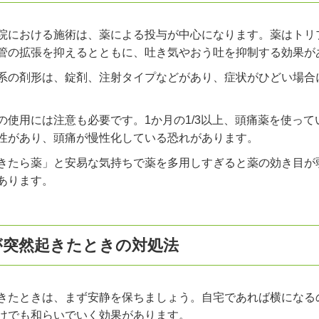
院における施術は、薬による投与が中心になります。薬はトリ
管の拡張を抑えるとともに、吐き気やおう吐を抑制する効果が
系の剤形は、錠剤、注射タイプなどがあり、症状がひどい場合
の使用には注意も必要です。1か月の1/3以上、頭痛薬を使っ
性があり、頭痛が慢性化している恐れがあります。
きたら薬」と安易な気持ちで薬を多用しすぎると薬の効き目が
あります。
が突然起きたときの対処法
きたときは、まず安静を保ちましょう。自宅であれば横になる
けでも和らいでいく効果があります。