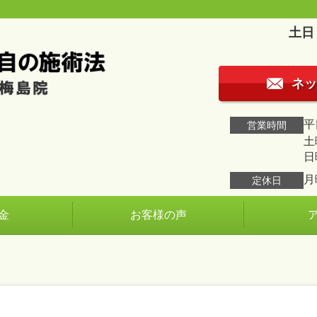
土日
ネッ
平日
営業時間
土曜
日
月
定休日
金
お客様の声