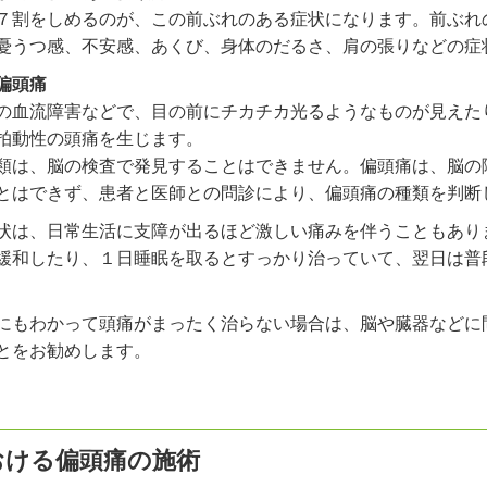
７割をしめるのが、この前ぶれのある症状になります。前ぶれ
憂うつ感、不安感、あくび、身体のだるさ、肩の張りなどの症
偏頭痛
の血流障害などで、目の前にチカチカ光るようなものが見えた
拍動性の頭痛を生じます。
類は、脳の検査で発見することはできません。偏頭痛は、脳の
とはできず、患者と医師との問診により、偏頭痛の種類を判断
状は、日常生活に支障が出るほど激しい痛みを伴うこともあり
緩和したり、１日睡眠を取るとすっかり治っていて、翌日は普
にもわかって頭痛がまったく治らない場合は、脳や臓器などに
とをお勧めします。
おける偏頭痛の施術