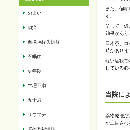
また、偏頭
めまい
す。
そして、偏
頭痛
効果があり
自律神経失調症
日本茶、コ
時がありま
不眠症
軽い症状で
している
必
更年期
生理不順
当院に
五十肩
リウマチ
薬物療法だ
が注目され
脳梗塞後遺症