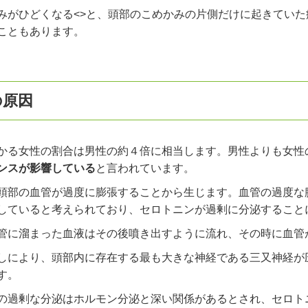
みがひどくなる<>と、頭部のこめかみの片側だけに起きてい
こともあります。
の原因
かる女性の割合は男性の約４倍に相当します。男性よりも女性
ンスが影響している
と言われています。
頭部の血管が過度に膨張することから生じます。血管の過度な
していると考えられており、セロトニンが過剰に分泌すること
管に溜まった血液はその後噴き出すように流れ、その時に血管
しにより、頭部内に存在する最も大きな神経である三又神経が
す。
の過剰な分泌はホルモン分泌と深い関係があるとされ、セロト