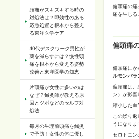
偏頭痛の痛
頭痛がズキズキする時の
痛を生じる
対処法は？即効性のある
応急処置と根本から整え
る東洋医学ケア
偏頭痛
40代デスクワーク男性が
薬を減らすには？慢性頭
痛を根本から変える姿勢
偏頭痛にか
改善と東洋医学の知恵
ルモンバラ
偏頭痛は、
片頭痛が女性に多いのは
ン）が影響
なぜ？鍼灸師が教える原
因とツボなどのセルフ対
縮小した血
処法
この繰り返
うになりま
毎月の生理前頭痛を鍼灸
で予防！女性の体に優し
セロトニン