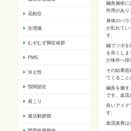
鍼灸施術に
作用があり
花粉症
身体のバラ
が乱れてい
生理痛
す。
むずむず脚症候群
鍼でツボを
を良くしま
PMS
が体外へ排
その結果筋
冷え性
てくること
顎関節症
鍼灸を施す
です。血流
肩こり
良いアイデ
す。
過活動膀胱
血流改善は
間質性膀胱炎