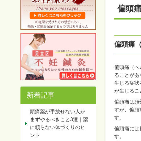
偏頭
偏頭痛
偏頭痛（へ
ることがあ
生じる症状
が生じるこ
新着記事
偏頭痛は頭
すが、偏頭
頭痛薬が手放せない人が
す。
まずやるべきこと3選｜薬
に頼らない体づくりのヒ
偏頭痛には
ント
す。