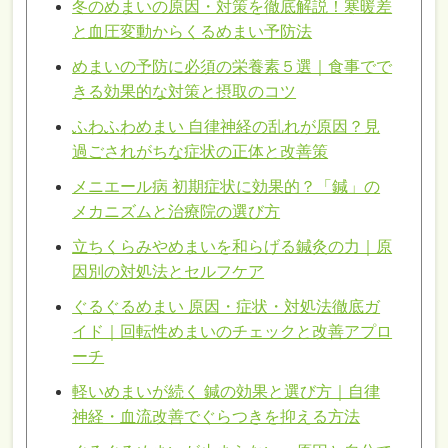
冬のめまいの原因・対策を徹底解説！寒暖差
と血圧変動からくるめまい予防法
めまいの予防に必須の栄養素５選｜食事でで
きる効果的な対策と摂取のコツ
ふわふわめまい 自律神経の乱れが原因？見
過ごされがちな症状の正体と改善策
メニエール病 初期症状に効果的？「鍼」の
メカニズムと治療院の選び方
立ちくらみやめまいを和らげる鍼灸の力｜原
因別の対処法とセルフケア
ぐるぐるめまい 原因・症状・対処法徹底ガ
イド｜回転性めまいのチェックと改善アプロ
ーチ
軽いめまいが続く 鍼の効果と選び方｜自律
神経・血流改善でぐらつきを抑える方法