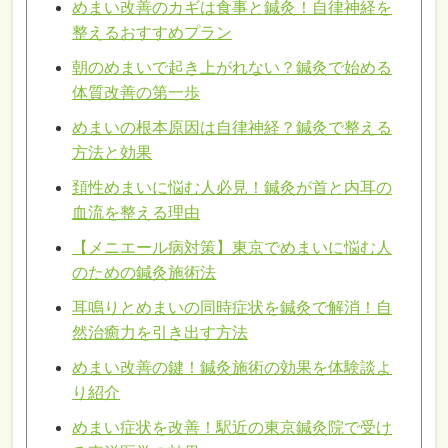
めまい改善のカギは食事と鍼灸！自律神経を
整えるおすすめプラン
朝のめまいで起き上がれない？鍼灸で始める
体質改善の第一歩
めまいの根本原因は自律神経？鍼灸で整える
方法と効果
頚性めまいに悩む人必見！鍼灸が首と内耳の
血流を整える理由
【メニエール病対策】東京でめまいに悩む人
のための鍼灸施術法
耳鳴りとめまいの同時症状を鍼灸で解消！自
然治癒力を引き出す方法
めまい改善の鍵！鍼灸施術の効果を体験談よ
り紹介
めまい症状を改善！駅近の東京鍼灸院で受け