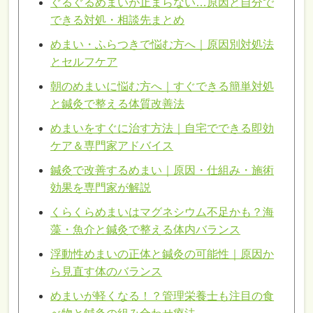
ぐるぐるめまいが止まらない…原因と自分で
できる対処・相談先まとめ
めまい・ふらつきで悩む方へ｜原因別対処法
とセルフケア
朝のめまいに悩む方へ｜すぐできる簡単対処
と鍼灸で整える体質改善法
めまいをすぐに治す方法｜自宅でできる即効
ケア＆専門家アドバイス
鍼灸で改善するめまい｜原因・仕組み・施術
効果を専門家が解説
くらくらめまいはマグネシウム不足かも？海
藻・魚介と鍼灸で整える体内バランス
浮動性めまいの正体と鍼灸の可能性｜原因か
ら見直す体のバランス
めまいが軽くなる！？管理栄養士も注目の食