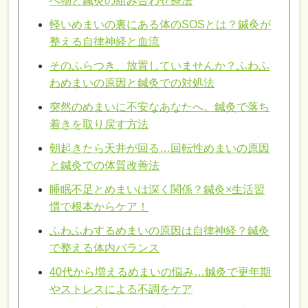
べ物と鍼灸の組み合わせ療法
軽いめまいの裏にある体のSOSとは？鍼灸が
整える自律神経と血流
そのふらつき、放置していませんか？ふわふ
わめまいの原因と鍼灸での対処法
突然のめまいに不安なあなたへ。鍼灸で落ち
着きを取り戻す方法
朝起きたら天井が回る…回転性めまいの原因
と鍼灸での体質改善法
睡眠不足とめまいは深く関係？鍼灸×生活習
慣で根本からケア！
ふわふわするめまいの原因は自律神経？鍼灸
で整える体内バランス
40代から増えるめまいの悩み…鍼灸で更年期
やストレスによる不調をケア