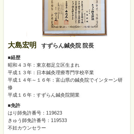
大島宏明
すずらん鍼灸院 院長
■経歴
昭和４３年：東京都足立区生まれ
平成１３年：日本鍼灸理療専門学校卒業
平成１４年～１６年：富山県の鍼灸院でインターン研
修
平成１６年：すずらん鍼灸院開業
■免許
はり師免許番号：119623
きゅう師免許番号：119533
不妊カウンセラー