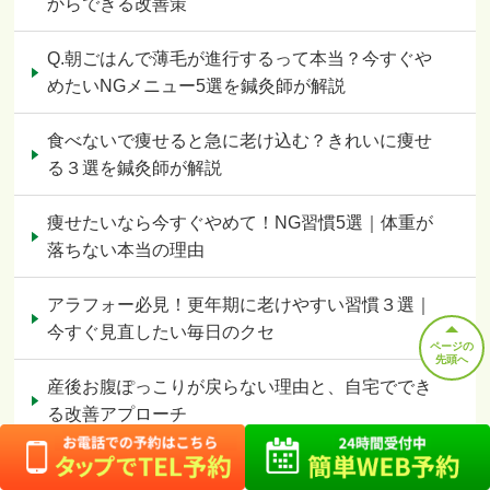
からできる改善策
Q.朝ごはんで薄毛が進行するって本当？今すぐや
めたいNGメニュー5選を鍼灸師が解説
食べないで痩せると急に老け込む？きれいに痩せ
る３選を鍼灸師が解説
痩せたいなら今すぐやめて！NG習慣5選｜体重が
落ちない本当の理由
アラフォー必見！更年期に老けやすい習慣３選｜
今すぐ見直したい毎日のクセ
ページの
先頭へ
産後お腹ぽっこりが戻らない理由と、自宅ででき
る改善アプローチ
自律神経を狂わせる5つの悪習慣｜今日から見直し