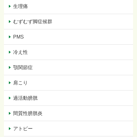
生理痛
むずむず脚症候群
PMS
冷え性
顎関節症
肩こり
過活動膀胱
間質性膀胱炎
アトピー