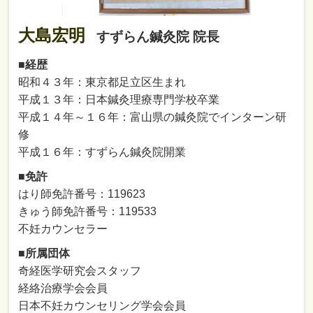
大島宏明
すずらん鍼灸院 院長
■経歴
昭和４３年：東京都足立区生まれ
平成１３年：日本鍼灸理療専門学校卒業
平成１４年～１６年：富山県の鍼灸院でインターン研
修
平成１６年：すずらん鍼灸院開業
■免許
はり師免許番号：119623
きゅう師免許番号：119533
不妊カウンセラー
■所属団体
奇経医学研究会スタッフ
経絡治療学会会員
日本不妊カウンセリング学会会員