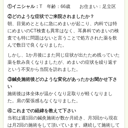
①イニシャル：
T 年齢：66歳 お住まい：足立区
②どのような症状でご来院されましたか？
朝、目覚めとともに急にめまいが起こり、内科では特
にめまいのCT検査も異常はなく、耳鼻科でめまいの検
査でも特に問題はないと言うことで処方された薬を飲
んで数日で良くなりました。
しかし、1か月後にまた同じ症状が出たため残っていた
薬を飲み良くなりましたが、めまいの症状を繰り返す
という不安から当院を訪れました。
③鍼灸施術後どのような変化があったかお聞かせ下さ
い
施術後は体全体が温かくなり足取りが軽くなりまし
た。肩の緊張感もなくなりました。
④これまでの経緯を教えて下さい
当初は週1回の鍼灸施術が数か月続き、月3回から現在
は月2回の施術をして頂いています。継続して施術して