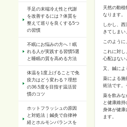
天然の動植
手足の末端冷え性と代謝
なります。
を改善するには？体質を
整えて巡りを良くする5つ
しかし、西
の習慣
きてしまい
このように
不眠にお悩みの方へ！眠
れる人が実践する習慣5選
これに対し
と睡眠の質を高める方法
心配はない
又、鍼によ
体温を1度上げることで免
薬による施
疫力はどう変わる？理想
術法です。
の36.5度を目指す温活習
慣のコツ
薬を飲みな
と健康維持
ホットフラッシュの原因
身体が健康
と対処法｜鍼灸で自律神
ます。
経とホルモンバランスを