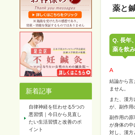
薬と鍼
Q. 長
薬を飲
A
結論から言
ません。
新着記事
また、漢方
自律神経を狂わせる5つの
が、副作用
悪習慣｜今日から見直し
副作用の原
たい生活習慣と改善のポ
が身体の中
イント
対し、漢方