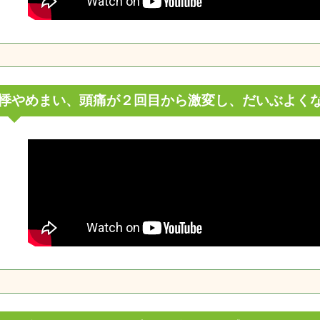
悸やめまい、頭痛が２回目から激変し、だいぶよく