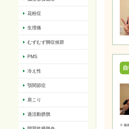
花粉症
生理痛
むずむず脚症候群
PMS
自
冷え性
顎関節症
肩こり
過活動膀胱
※ 
間質性膀胱炎