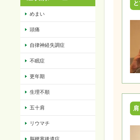
と
めまい
頭痛
自律神経失調症
不眠症
更年期
生理不順
肩
五十肩
リウマチ
脳梗塞後遺症