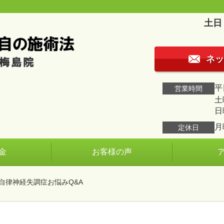
土日
ネッ
平日
営業時間
土曜
日
月
定休日
金
お客様の声
 自律神経失調症お悩みQ&A