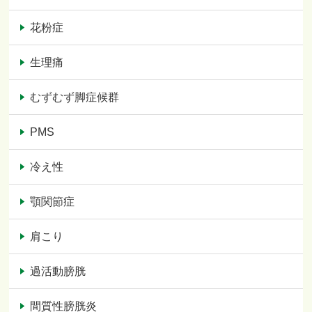
花粉症
生理痛
むずむず脚症候群
PMS
冷え性
顎関節症
肩こり
過活動膀胱
間質性膀胱炎