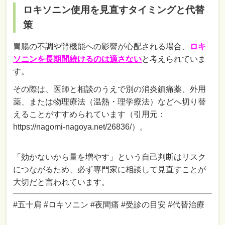
ロキソニン使用を見直すタイミングと代替
策
胃腸の不調や腎機能への影響が心配される場合、
ロキ
ソニンを長期間続けるのは適さない
と考えられていま
す。
その際は、医師と相談のうえで別の消炎鎮痛薬、外用
薬、または物理療法（温熱・理学療法）などへ切り替
えることがすすめられています（引用元：
https://nagomi-nagoya.net/26836/）。
「効かないから量を増やす」という自己判断はリスク
につながるため、必ず専門家に相談して見直すことが
大切だと言われています。
#五十肩 #ロキソニン #夜間痛 #受診の目安 #代替治療