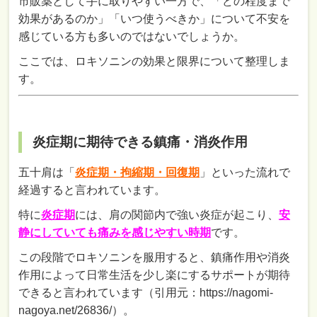
市販薬として手に取りやすい一方で、「どの程度まで
効果があるのか」「いつ使うべきか」について不安を
感じている方も多いのではないでしょうか。
ここでは、ロキソニンの効果と限界について整理しま
す。
炎症期に期待できる鎮痛・消炎作用
五十肩は「
炎症期・拘縮期・回復期
」といった流れで
経過すると言われています。
特に
炎症期
には、肩の関節内で強い炎症が起こり、
安
静にしていても痛みを感じやすい時期
です。
この段階でロキソニンを服用すると、鎮痛作用や消炎
作用によって日常生活を少し楽にするサポートが期待
できると言われています（引用元：https://nagomi-
nagoya.net/26836/）。