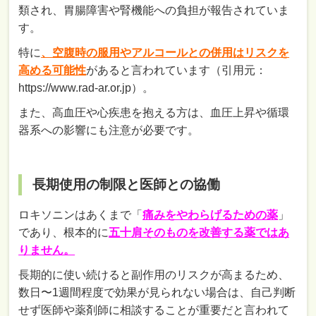
類され、胃腸障害や腎機能への負担が報告されていま
す。
特に
、空腹時の服用やアルコールとの併用はリスクを
高める可能性
があると言われています（引用元：
https://www.rad-ar.or.jp）。
また、高血圧や心疾患を抱える方は、血圧上昇や循環
器系への影響にも注意が必要です。
長期使用の制限と医師との協働
ロキソニンはあくまで「
痛みをやわらげるための薬
」
であり、根本的に
五十肩そのものを改善する薬ではあ
りません。
長期的に使い続けると副作用のリスクが高まるため、
数日〜1週間程度で効果が見られない場合は、自己判断
せず医師や薬剤師に相談することが重要だと言われて