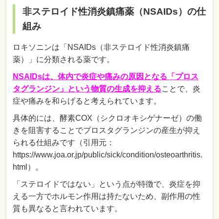
非ステロイド性消炎鎮痛薬（NSAIDs）の仕
組み
ロキソニンは「NSAIDs（非ステロイド性消炎鎮痛
薬）」に分類される薬です。
NSAIDsは、体内で炎症や痛みの原因となる「プロス
タグランジン」という物質の生成を抑える
ことで、炎
症や痛みを和らげると考えられています。
具体的には、酵素COX（シクロオキシゲナーゼ）の働
きを阻害することでプロスタグランジンの産生が抑え
られる仕組みです（引用元：
https://www.joa.or.jp/public/sick/condition/osteoarthritis.
html）。
「ステロイドではない」という点が特徴で、炎症を抑
える一方でホルモン作用は持たないため、副作用の性
質も異なると言われています。