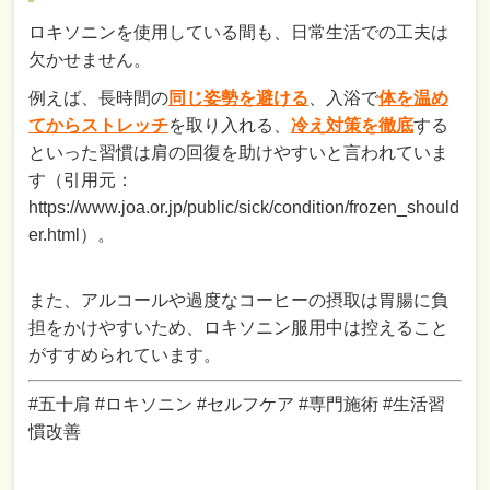
ロキソニンを使用している間も、日常生活での工夫は
欠かせません。
例えば、長時間の
同じ姿勢を避ける
、入浴で
体を温め
てからストレッチ
を取り入れる、
冷え対策を徹底
する
といった習慣は肩の回復を助けやすいと言われていま
す（引用元：
https://www.joa.or.jp/public/sick/condition/frozen_should
er.html）。
また、アルコールや過度なコーヒーの摂取は胃腸に負
担をかけやすいため、ロキソニン服用中は控えること
がすすめられています。
#五十肩 #ロキソニン #セルフケア #専門施術 #生活習
慣改善