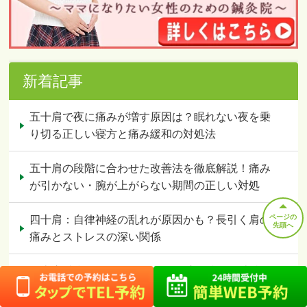
新着記事
五十肩で夜に痛みが増す原因は？眠れない夜を乗
り切る正しい寝方と痛み緩和の対処法
五十肩の段階に合わせた改善法を徹底解説！痛み
が引かない・腕が上がらない期間の正しい対処
ページの
四十肩：自律神経の乱れが原因かも？長引く肩の
先頭へ
痛みとストレスの深い関係
四十肩 症状チェック：あなたの肩の痛みは本当に
四十肩？自己診断と注意点