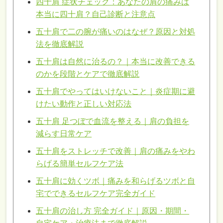
四十肩 症状チェック：あなたの肩の痛みは
本当に四十肩？自己診断と注意点
五十肩で二の腕が痛いのはなぜ？原因と対処
法を徹底解説
五十肩は自然に治るの？｜本当に改善できる
のかを段階とケアで徹底解説
五十肩でやってはいけないこと｜炎症期に避
けたい動作と正しい対応法
五十肩 足つぼで血流を整える｜肩の負担を
減らす日常ケア
五十肩をストレッチで改善｜肩の痛みをやわ
らげる簡単セルフケア法
五十肩に効くツボ｜痛みを和らげるツボと自
宅でできるセルフケア完全ガイド
五十肩の治し方 完全ガイド｜原因・期間・