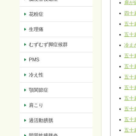
肩が
四十
花粉症
五十
生理痛
五十
むずむず脚症候群
冷え
五十
PMS
五十
冷え性
五十
五十
顎関節症
五十
肩こり
五十
五十
過活動膀胱
五十
間質性膀胱炎