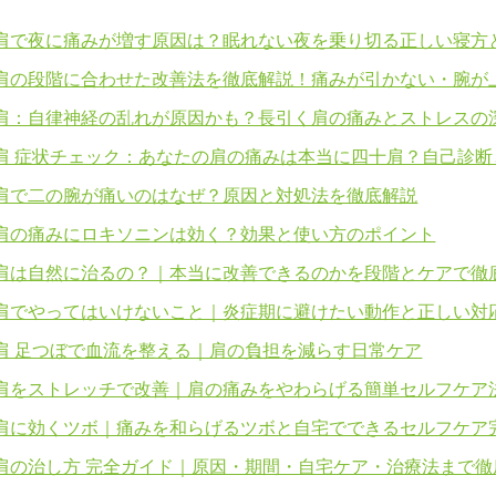
肩で夜に痛みが増す原因は？眠れない夜を乗り切る正しい寝方
肩の段階に合わせた改善法を徹底解説！痛みが引かない・腕が
肩：自律神経の乱れが原因かも？長引く肩の痛みとストレスの
肩 症状チェック：あなたの肩の痛みは本当に四十肩？自己診断
肩で二の腕が痛いのはなぜ？原因と対処法を徹底解説
肩の痛みにロキソニンは効く？効果と使い方のポイント
肩は自然に治るの？｜本当に改善できるのかを段階とケアで徹
肩でやってはいけないこと｜炎症期に避けたい動作と正しい対
肩 足つぼで血流を整える｜肩の負担を減らす日常ケア
肩をストレッチで改善｜肩の痛みをやわらげる簡単セルフケア
肩に効くツボ｜痛みを和らげるツボと自宅でできるセルフケア
肩の治し方 完全ガイド｜原因・期間・自宅ケア・治療法まで徹