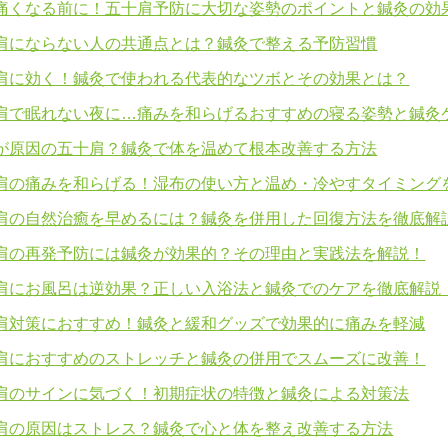
痛くなる前に！五十肩予防に大切な姿勢のポイントと鍼灸の効
肩にならない人の共通点とは？鍼灸で整える予防習慣
肩に効く！鍼灸で使われる代表的なツボとその効果とは？
肩で眠れない夜に…痛みを和らげるおすすめの寝る姿勢と鍼灸
が原因の五十肩？鍼灸で体を温めて根本改善する方法
肩の痛みを和らげる！湿布の使い方と温め・冷やすタイミング
肩の自然治癒を早めるには？鍼灸を併用した回復方法を徹底解
肩の再発予防には鍼灸が効果的？その理由と実践法を解説！
肩にお風呂は逆効果？正しい入浴法と鍼灸でのケアを徹底解説
肩対策におすすめ！鍼灸と緩和グッズで効果的に痛みを軽減
肩におすすめのストレッチと鍼灸の併用でスムーズに改善！
肩のサインに気づく！初期症状の特徴と鍼灸による対策法
肩の原因はストレス？鍼灸で心と体を整え改善する方法