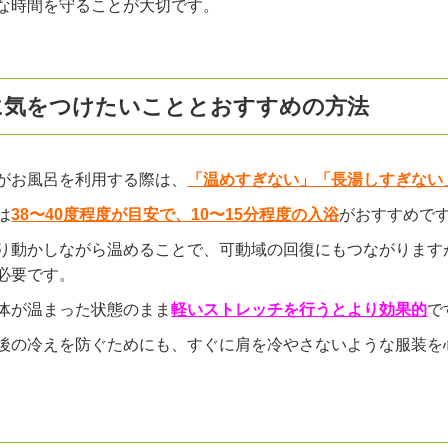
な時間を守ることが大切です。
に気をつけたいこととおすすめの方法
がお風呂を利用する際は、
「温めすぎない」「長湯しすぎない
は
38〜40度程度が目安で、10〜15分程度の入浴
がおすすめで
り動かしながら温めることで、可動域の回復にもつながります
必要です。
体が温まった状態のまま
軽いストレッチを行うとより効果的
で
後の冷えを防ぐためにも、すぐに肩を冷やさないような服装を