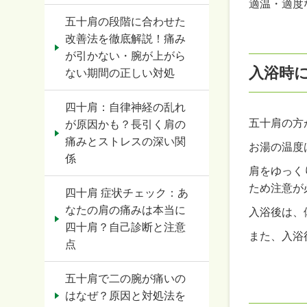
適温・適度
五十肩の段階に合わせた
改善法を徹底解説！痛み
が引かない・腕が上がら
入浴時
ない期間の正しい対処
四十肩：自律神経の乱れ
五十肩の方
が原因かも？長引く肩の
痛みとストレスの深い関
お湯の温度
係
肩をゆっく
ため注意が
四十肩 症状チェック：あ
なたの肩の痛みは本当に
入浴後は、
四十肩？自己診断と注意
また、入浴
点
五十肩で二の腕が痛いの
はなぜ？原因と対処法を