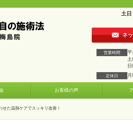
土日
ネッ
平日
営業時間
土曜
日
月
定休日
金
お客様の声
わせた温熱ケアでスッキリ改善！