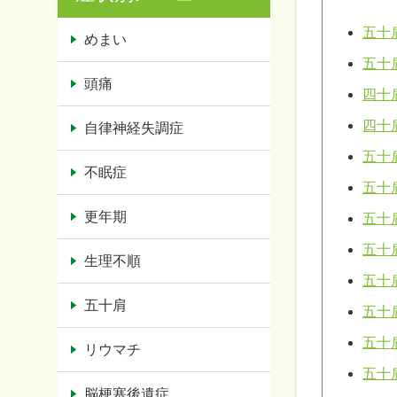
五十
めまい
五十
頭痛
四十
四十
自律神経失調症
五十
不眠症
五十
更年期
五十
五十
生理不順
五十
五十肩
五十
五十
リウマチ
五十
脳梗塞後遺症