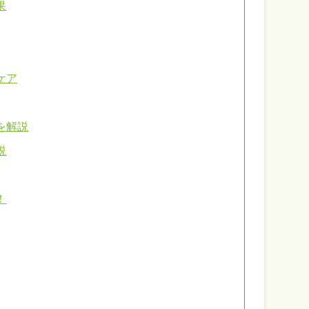
果
ケア
を解説
説
！