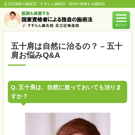
足立区梅島の鍼灸院「すずらん鍼灸院」医師が推薦する鍼灸院
五十肩は自然に治るの？ – 五十
肩お悩みQ&A
Q. 五十肩は、自然に放っておいても治りま
すか？