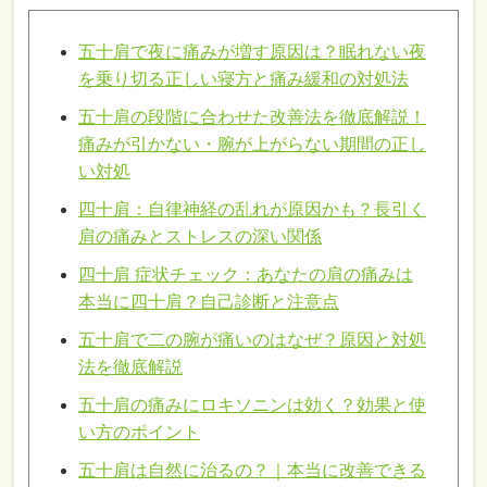
五十肩で夜に痛みが増す原因は？眠れない夜
を乗り切る正しい寝方と痛み緩和の対処法
五十肩の段階に合わせた改善法を徹底解説！
痛みが引かない・腕が上がらない期間の正し
い対処
四十肩：自律神経の乱れが原因かも？長引く
肩の痛みとストレスの深い関係
四十肩 症状チェック：あなたの肩の痛みは
本当に四十肩？自己診断と注意点
五十肩で二の腕が痛いのはなぜ？原因と対処
法を徹底解説
五十肩の痛みにロキソニンは効く？効果と使
い方のポイント
五十肩は自然に治るの？｜本当に改善できる