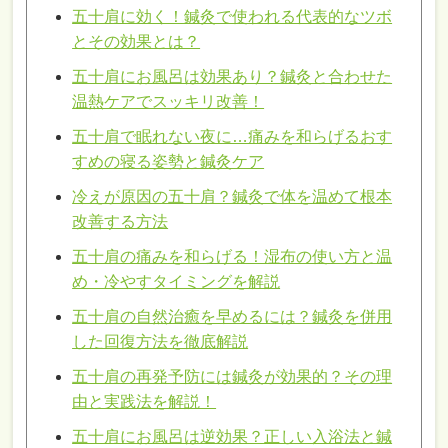
五十肩に効く！鍼灸で使われる代表的なツボ
とその効果とは？
五十肩にお風呂は効果あり？鍼灸と合わせた
温熱ケアでスッキリ改善！
五十肩で眠れない夜に…痛みを和らげるおす
すめの寝る姿勢と鍼灸ケア
冷えが原因の五十肩？鍼灸で体を温めて根本
改善する方法
五十肩の痛みを和らげる！湿布の使い方と温
め・冷やすタイミングを解説
五十肩の自然治癒を早めるには？鍼灸を併用
した回復方法を徹底解説
五十肩の再発予防には鍼灸が効果的？その理
由と実践法を解説！
五十肩にお風呂は逆効果？正しい入浴法と鍼