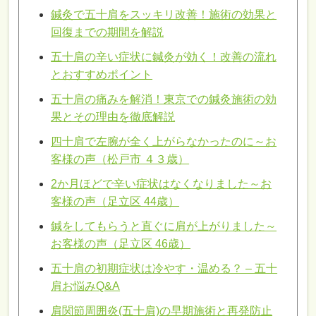
鍼灸で五十肩をスッキリ改善！施術の効果と
回復までの期間を解説
五十肩の辛い症状に鍼灸が効く！改善の流れ
とおすすめポイント
五十肩の痛みを解消！東京での鍼灸施術の効
果とその理由を徹底解説
四十肩で左腕が全く上がらなかったのに～お
客様の声（松戸市 ４３歳）
2か月ほどで辛い症状はなくなりました～お
客様の声（足立区 44歳）
鍼をしてもらうと直ぐに肩が上がりました～
お客様の声（足立区 46歳）
五十肩の初期症状は冷やす・温める？ – 五十
肩お悩みQ&A
肩関節周囲炎(五十肩)の早期施術と再発防止