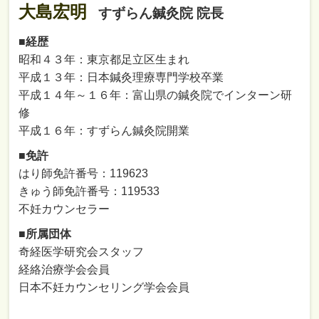
大島宏明
すずらん鍼灸院 院長
■経歴
昭和４３年：東京都足立区生まれ
平成１３年：日本鍼灸理療専門学校卒業
平成１４年～１６年：富山県の鍼灸院でインターン研
修
平成１６年：すずらん鍼灸院開業
■免許
はり師免許番号：119623
きゅう師免許番号：119533
不妊カウンセラー
■所属団体
奇経医学研究会スタッフ
経絡治療学会会員
日本不妊カウンセリング学会会員