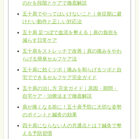
のかを段階とケアで徹底解説
五十肩でやってはいけないこと｜炎症期に避
けたい動作と正しい対応法
五十肩 足つぼで血流を整える｜肩の負担を
減らす日常ケア
五十肩をストレッチで改善｜肩の痛みをやわ
らげる簡単セルフケア法
五十肩に効くツボ｜痛みを和らげるツボと自
宅でできるセルフケア完全ガイド
五十肩の治し方 完全ガイド｜原因・期間・
自宅ケア・治療法まで徹底解説
肩が痛くなる前に！五十肩予防に大切な姿勢
のポイントと鍼灸の効果
四十肩にならない人の共通点とは？鍼灸で整
える予防習慣