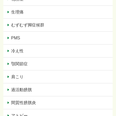
生理痛
むずむず脚症候群
PMS
冷え性
顎関節症
肩こり
過活動膀胱
間質性膀胱炎
アトピー