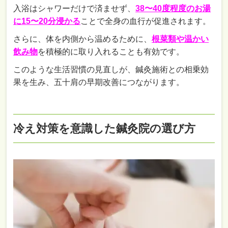
入浴はシャワーだけで済ませず、
38〜40度程度のお湯
に15〜20分浸かる
ことで全身の血行が促進されます。
さらに、体を内側から温めるために、
根菜類や温かい
飲み物
を積極的に取り入れることも有効です。
このような生活習慣の見直しが、鍼灸施術との相乗効
果を生み、五十肩の早期改善につながります。
冷え対策を意識した鍼灸院の選び方