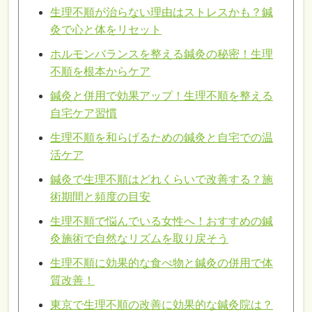
生理不順が治らない理由はストレスかも？鍼
灸で心と体をリセット
ホルモンバランスを整える鍼灸の秘密！生理
不順を根本からケア
鍼灸と併用で効果アップ！生理不順を整える
自宅ケア習慣
生理不順を和らげるための鍼灸と自宅での温
活ケア
鍼灸で生理不順はどれくらいで改善する？施
術期間と頻度の目安
生理不順で悩んでいる女性へ！おすすめの鍼
灸施術で自然なリズムを取り戻そう
生理不順に効果的な食べ物と鍼灸の併用で体
質改善！
東京で生理不順の改善に効果的な鍼灸院は？