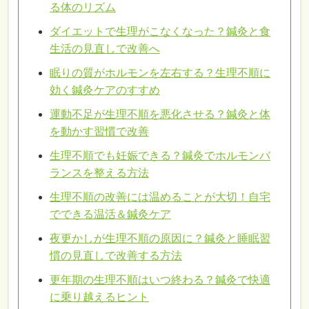
る体のリズム
ダイエットで生理がこなくなった？鍼灸と食
生活の見直しで改善へ
眠りの質がホルモンを左右する？生理不順に
効く鍼灸ケアのすすめ
運動不足が生理不順を悪化させる？鍼灸と体
を動かす習慣で改善
生理不順でも妊娠できる？鍼灸でホルモンバ
ランスを整える方法
生理不順の改善には温めることが大切！自宅
でできる温活＆鍼灸ケア
夜更かしが生理不順の原因に？鍼灸と睡眠習
慣の見直しで改善する方法
更年期の生理不順はいつ終わる？鍼灸で快適
に乗り越えるヒント