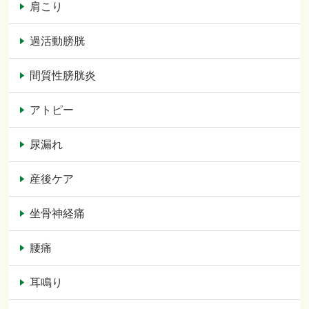
肩こり
過活動膀胱
間質性膀胱炎
アトピー
尿漏れ
産後ケア
坐骨神経痛
腰痛
耳鳴り