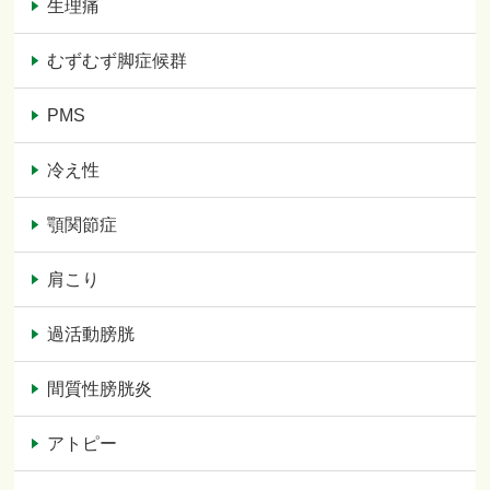
生理痛
むずむず脚症候群
PMS
冷え性
顎関節症
肩こり
過活動膀胱
間質性膀胱炎
アトピー