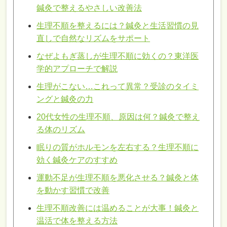
鍼灸で整えるやさしい改善法
生理不順を整えるには？鍼灸と生活習慣の見
直しで自然なリズムをサポート
なぜよもぎ蒸しが生理不順に効くの？東洋医
学的アプローチで解説
生理がこない…これって異常？受診のタイミ
ングと鍼灸の力
20代女性の生理不順、原因は何？鍼灸で整え
る体のリズム
眠りの質がホルモンを左右する？生理不順に
効く鍼灸ケアのすすめ
運動不足が生理不順を悪化させる？鍼灸と体
を動かす習慣で改善
生理不順改善には温めることが大事！鍼灸と
温活で体を整える方法