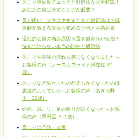
肩こり重症度チェックと対処法を完全解説！
あなたの肩は今すぐケアが必要？
肩が痛い、ズキズキするときの対処法は？鍼
灸師が教える炎症を鎮めるツボと応急処置
慢性的な肩の痛み原因３選を鍼灸師が伝授！
湿布で治らない本当の理由と解消法
肩こりや身体の疲れを感じなくなりました～
お客様の声（ノースカロライナ州在住 32
歳）
肩こりなど酷かったのが柔らかくなったのは
魔法のようでした～お客様の声（あきる野
市 36歳）
頭痛、肩こり、足の張りが良くなった～お客
様の声（墨田区 ３０歳）
肩こりの予防・改善