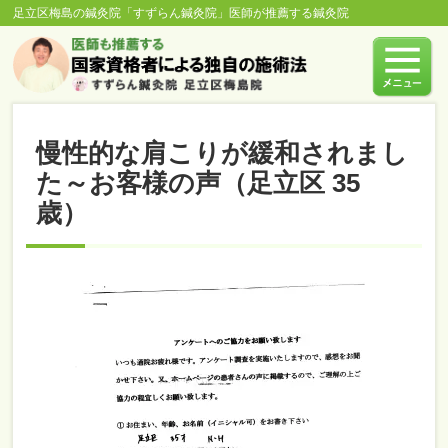
足立区梅島の鍼灸院「すずらん鍼灸院」医師が推薦する鍼灸院
慢性的な肩こりが緩和されまし
た～お客様の声（足立区 35
歳）