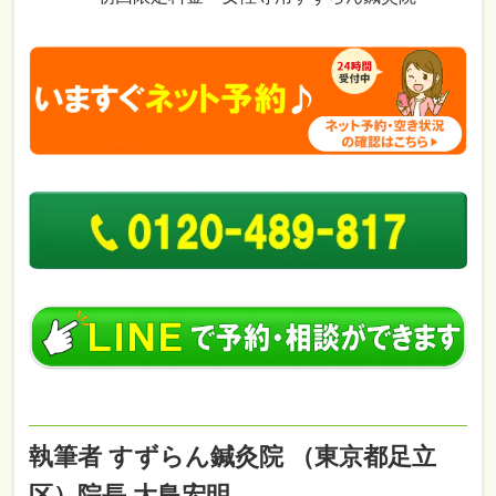
執筆者 すずらん鍼灸院 （東京都足立
区）院長 大島宏明