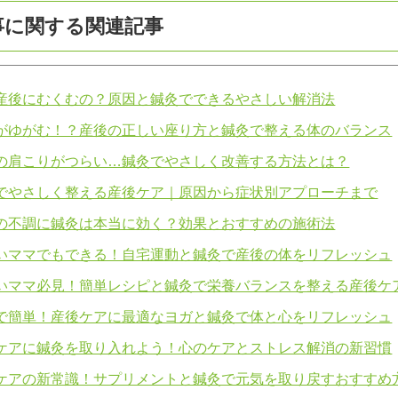
事に関する関連記事
産後にむくむの？原因と鍼灸でできるやさしい解消法
がゆがむ！？産後の正しい座り方と鍼灸で整える体のバランス
の肩こりがつらい…鍼灸でやさしく改善する方法とは？
でやさしく整える産後ケア｜原因から症状別アプローチまで
の不調に鍼灸は本当に効く？効果とおすすめの施術法
いママでもできる！自宅運動と鍼灸で産後の体をリフレッシュ
いママ必見！簡単レシピと鍼灸で栄養バランスを整える産後ケ
で簡単！産後ケアに最適なヨガと鍼灸で体と心をリフレッシュ
ケアに鍼灸を取り入れよう！心のケアとストレス解消の新習慣
ケアの新常識！サプリメントと鍼灸で元気を取り戻すおすすめ