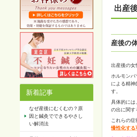
出産
産後の
出産後の女
ホルモンバ
による精神
新着記事
す。
具体的には
なぜ産後にむくむの？原
の出に関す
因と鍼灸でできるやさし
これらの症
い解消法
慢性化する