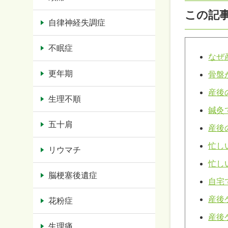
この記
自律神経失調症
不眠症
なぜ
更年期
骨盤
産後
生理不順
鍼灸
五十肩
産後
忙し
リウマチ
忙し
脳梗塞後遺症
自宅
産後
花粉症
産後
生理痛