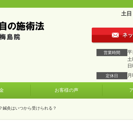
土日
ネッ
平日
営業時間
土曜
日
月
定休日
金
お客様の声
？鍼灸はいつから受けられる？