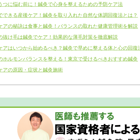
うつに悩む前に！鍼灸で心身を整えるための予防ケア法
でできる産後ケア！鍼灸を取り入れた自然な体調回復法とは？
ケアの秘訣は食事と鍼灸！バランスの取れた健康管理術を解説
の抜け毛は鍼灸でケア！効果的な薄毛対策を徹底解説
ケアはいつから始めるべき？鍼灸で早めに整える体と心の回復
のホルモンバランスを整える！東京で受けるべきおすすめ鍼灸
ケアの原因・症状と鍼灸施術