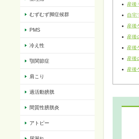
産後
むずむず脚症候群
自宅
産後
PMS
産後
冷え性
産後
産後
顎関節症
産後
肩こり
過活動膀胱
間質性膀胱炎
アトピー
尿漏れ