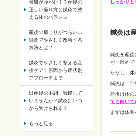
しっかりと
骨盤がゆがむ！？産後の
正しい座り方と鍼灸で整
える体のバランス
鍼灸は
産後の肩こりがつらい…
鍼灸でやさしく改善する
方法とは？
鍼灸を産後
が一般的で
鍼灸でやさしく整える産
後ケア｜原因から症状別
ただし、体
アプローチまで
鍼灸は、全
出産後の不調、我慢して
産後は体の
いませんか？鍼灸はいつ
ても向いて
から受けられる？
まずは体調
もっと見る