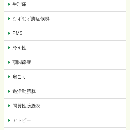
生理痛
むずむず脚症候群
PMS
冷え性
顎関節症
肩こり
過活動膀胱
間質性膀胱炎
アトピー