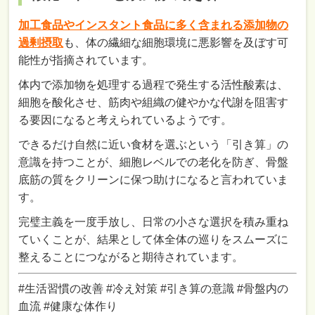
加工食品やインスタント食品に多く含まれる添加物の
過剰摂取
も、体の繊細な細胞環境に悪影響を及ぼす可
能性が指摘されています。
体内で添加物を処理する過程で発生する活性酸素は、
細胞を酸化させ、筋肉や組織の健やかな代謝を阻害す
る要因になると考えられているようです。
できるだけ自然に近い食材を選ぶという「引き算」の
意識を持つことが、細胞レベルでの老化を防ぎ、骨盤
底筋の質をクリーンに保つ助けになると言われていま
す。
完璧主義を一度手放し、日常の小さな選択を積み重ね
ていくことが、結果として体全体の巡りをスムーズに
整えることにつながると期待されています。
#生活習慣の改善 #冷え対策 #引き算の意識 #骨盤内の
血流 #健康な体作り