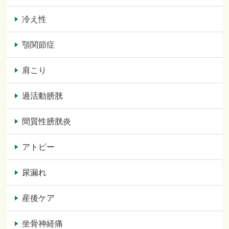
冷え性
顎関節症
肩こり
過活動膀胱
間質性膀胱炎
アトピー
尿漏れ
産後ケア
坐骨神経痛