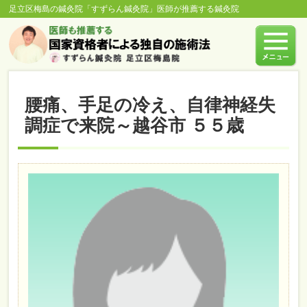
足立区梅島の鍼灸院「すずらん鍼灸院」医師が推薦する鍼灸院
腰痛、手足の冷え、自律神経失
調症で来院～越谷市 ５５歳