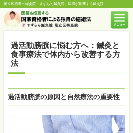
足立区梅島の鍼灸院「すずらん鍼灸院」医師が推薦する鍼灸院
過活動膀胱に悩む方へ：鍼灸と
食事療法で体内から改善する方
法
過活動膀胱の原因と自然療法の重要性