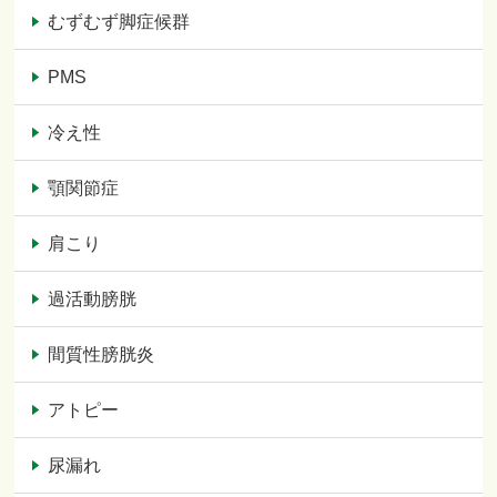
むずむず脚症候群
PMS
冷え性
顎関節症
肩こり
過活動膀胱
間質性膀胱炎
アトピー
尿漏れ