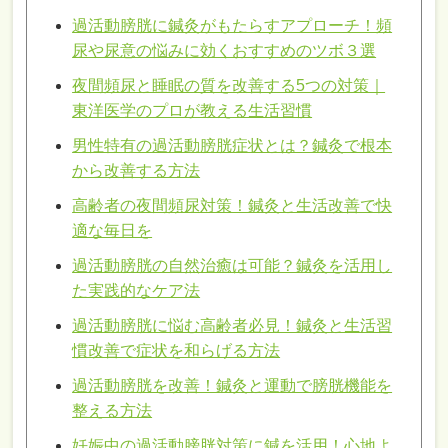
過活動膀胱に鍼灸がもたらすアプローチ！頻
尿や尿意の悩みに効くおすすめのツボ３選
夜間頻尿と睡眠の質を改善する5つの対策｜
東洋医学のプロが教える生活習慣
男性特有の過活動膀胱症状とは？鍼灸で根本
から改善する方法
高齢者の夜間頻尿対策！鍼灸と生活改善で快
適な毎日を
過活動膀胱の自然治癒は可能？鍼灸を活用し
た実践的なケア法
過活動膀胱に悩む高齢者必見！鍼灸と生活習
慣改善で症状を和らげる方法
過活動膀胱を改善！鍼灸と運動で膀胱機能を
整える方法
妊娠中の過活動膀胱対策に鍼を活用！心地よ