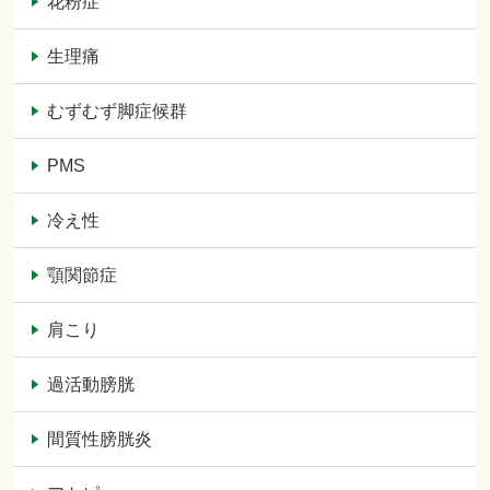
花粉症
生理痛
むずむず脚症候群
PMS
冷え性
顎関節症
肩こり
過活動膀胱
間質性膀胱炎