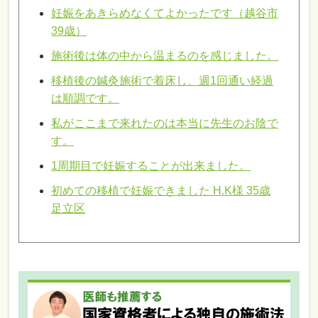
妊娠をあきらめなくてよかったです（越谷市
39歳）
施術後は体の中から温まるのを感じました。
移植後の鍼灸施術で着床し、週1回通い経過
は順調です。
私がここまで来れたのは本当に先生のお陰で
す。
1周期目で妊娠することが出来ました。
初めての移植で妊娠できました H.K様 35歳
足立区