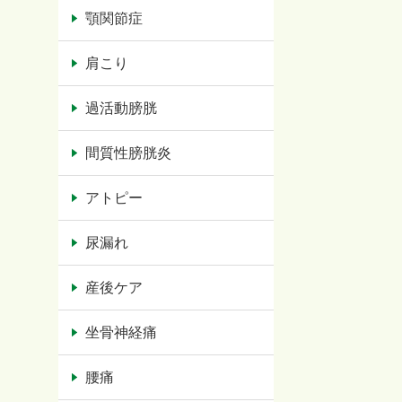
顎関節症
肩こり
過活動膀胱
間質性膀胱炎
アトピー
尿漏れ
産後ケア
坐骨神経痛
腰痛