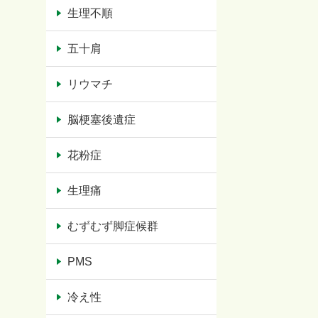
生理不順
五十肩
リウマチ
脳梗塞後遺症
花粉症
生理痛
むずむず脚症候群
PMS
冷え性