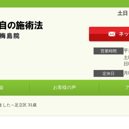
土日
ネッ
平日
営業時間
土曜
日
月
定休日
金
お客様の声
した～足立区 31歳