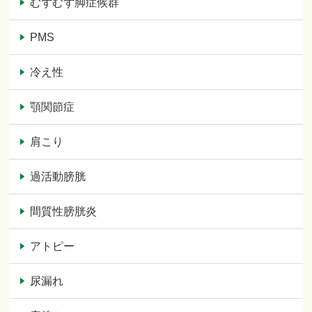
むずむず脚症候群
PMS
冷え性
顎関節症
肩こり
過活動膀胱
間質性膀胱炎
アトピー
尿漏れ