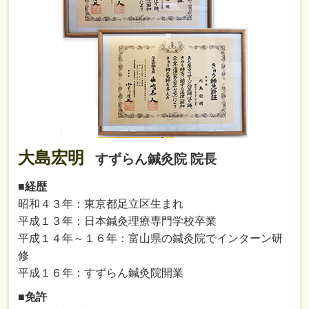
大島宏明
すずらん鍼灸院 院長
■経歴
昭和４３年：東京都足立区生まれ
平成１３年：日本鍼灸理療専門学校卒業
平成１４年～１６年：富山県の鍼灸院でインターン研
修
平成１６年：すずらん鍼灸院開業
■免許