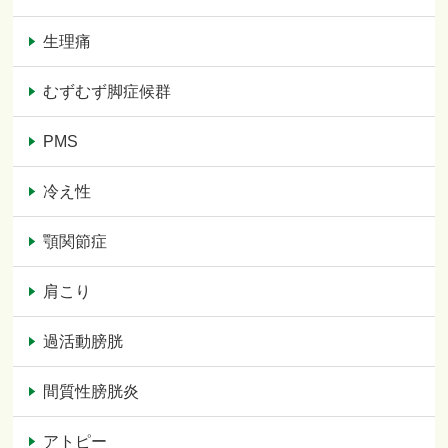
生理痛
むずむず脚症候群
PMS
冷え性
顎関節症
肩こり
過活動膀胱
間質性膀胱炎
アトピー